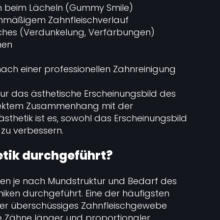
h beim Lächeln (Gummy Smile)
hmäßigem Zahnfleischverlauf
ches (Verdunkelung, Verfärbungen)
nen
ach einer professionellen Zahnreinigung
 nur das ästhetische Erscheinungsbild des
irektem Zusammenhang mit der
sthetik ist es, sowohl das Erscheinungsbild
 zu verbessern.
etik durchgeführt?
rden je nach Mundstruktur und Bedarf des
niken durchgeführt. Eine der häufigsten
 der überschüssiges Zahnfleischgewebe
e Zähne länger und proportionaler.