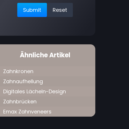
Ähnliche Artikel
Zahnkronen
Zahnaufhellung
Digitales Lächeln-Design
Zahnbrücken
Emax Zahnveneers