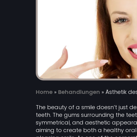
Home
»
Behandlungen
»
Ästhetik de
The beauty of a smile doesn’t just 
teeth. The gums surrounding the teeth
symmetrical, and aesthetic appearan
aiming to create both a healthy oral 