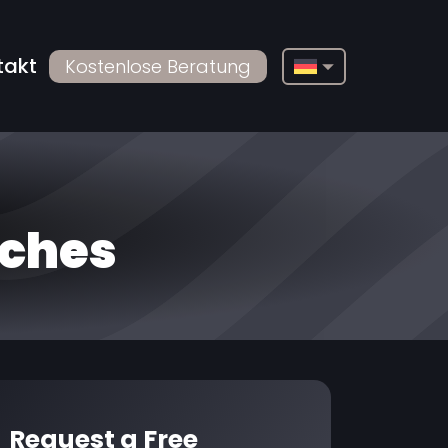
takt
Kostenlose Beratung
English
Français
Deutsch
Русский
sches
Türkçe
Български
Español
Italiano
العربية
Request a Free