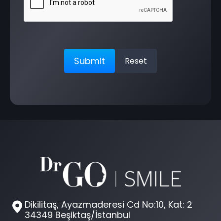
Dikilitaş, Ayazmaderesi Cd No:10, Kat: 2
34349 Beşiktaş/İstanbul