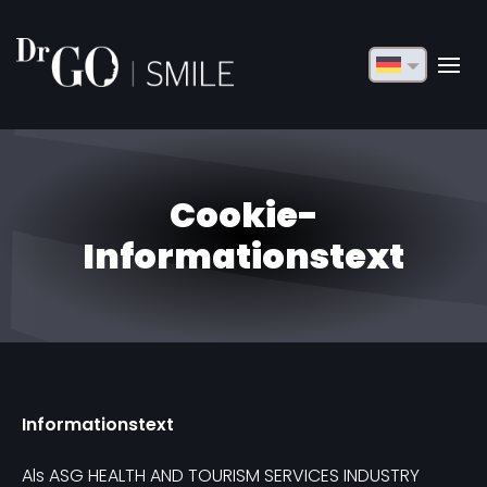
English
Français
Deutsch
Cookie-
Русский
Informationstext
Türkçe
Български
Español
Italiano
Informationstext
العربية
Als ASG HEALTH AND TOURISM SERVICES INDUSTRY