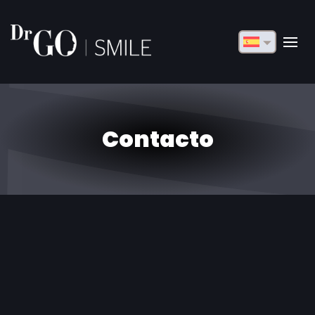
English
Français
Deutsch
Contacto
Русский
Türkçe
Български
Español
Italiano
العربية