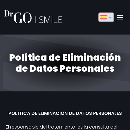
English
Français
Deutsch
Política de Eliminación
Русский
de Datos Personales
Türkçe
Български
Español
Italiano
POLÍTICA DE ELIMINACIÓN DE DATOS PERSONALES
العربية
El responsable del tratamiento es la consulta del