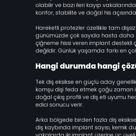
olabilir ve bazı ileri kayıp vakalarınd
konfor, stabilite ve doğal his açısınd
Hareketli protezler özellikle tam dişsiz
günümüzde çok sayıda hasta daha s
çiğneme hissi veren implant destekli
değildir. Günlük yaşamda farkı en ço
Hangi durumda hangi çöz
Tek diş eksikse en güçlü aday genellikl
komşu dişi feda etmek çoğu zaman ide
doğal çıkış profili ve diş eti uyumu h
edici sonucu verir.
Arka bölgede birden fazla diş eksikse
diş kaybında implant sayısı, kemik dur
vakalarda iki implant üzerine üç üyel