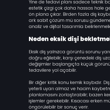
Yine de tedavi planı sadece teknik ba
estetik çizgi çok daha hassas hale ge
ön plana çıkar. Birden fazla diş kayb
ark sabit çözüm mü sorusu gündeme g
analiz ve dijital tasarımla belirlenmelid
Neden eksik dişi bekletmek 
Eksik diş yalnızca görüntü sorunu y
doğru eğilebilir, karşı çenedeki diş uz
değişimler başlangıçta küçük görünür
tedavilere yol açabilir.
Bir diğer kritik konu kemik kaybıdır.
yeterli uyarı almaz ve hacim kaybetm
planlamasını zorlaştırabilir; bazen k
işlemler gerekebilir. Kısacası erken
öngörülebilir bir sonuç verir.