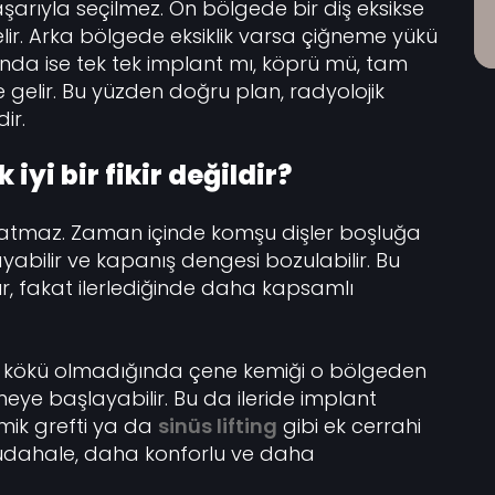
şarıyla seçilmez. Ön bölgede bir diş eksikse
lir. Arka bölgede eksiklik varsa çiğneme yükü
ında ise tek tek implant mı, köprü mü, tam
elir. Bu yüzden doğru plan, radyolojik
ir.
iyi bir fikir değildir?
aratmaz. Zaman içinde komşu dişler boşluğa
ayabilir ve kapanış dengesi bozulabilir. Bu
, fakat ilerlediğinde daha kapsamlı
 Diş kökü olmadığında çene kemiği o bölgeden
eye başlayabilir. Bu da ileride implant
emik grefti ya da
sinüs lifting
gibi ek cerrahi
 müdahale, daha konforlu ve daha