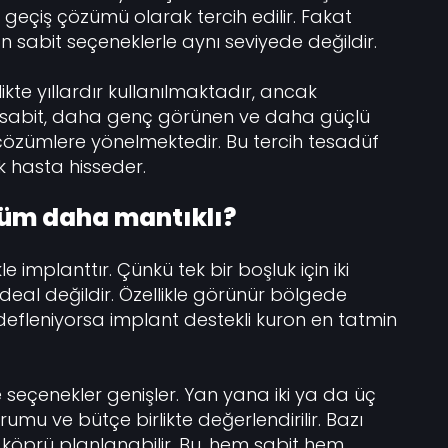
a geçiş çözümü olarak tercih edilir. Fakat
an sabit seçeneklerle aynı seviyede değildir.
likte yıllardır kullanılmaktadır, ancak
abit, daha genç görünen ve daha güçlü
 çözümlere yönelmektedir. Bu tercih tesadüf
k hasta hisseder.
üm daha mantıklı?
e implanttır. Çünkü tek bir boşluk için iki
al değildir. Özellikle görünür bölgede
edefleniyorsa implant destekli kuron en tatmin
 seçenekler genişler. Yan yana iki ya da üç
umu ve bütçe birlikte değerlendirilir. Bazı
i köprü planlanabilir. Bu, hem sabit hem