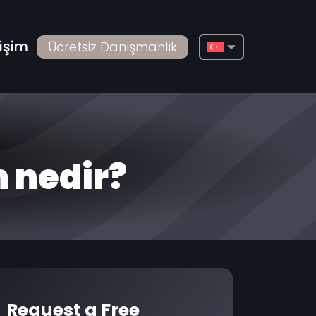
tişim
Ücretsiz Danışmanlık
English
Français
Deutsch
Русский
m nedir?
Türkçe
Български
Español
Italiano
العربية
Request a Free