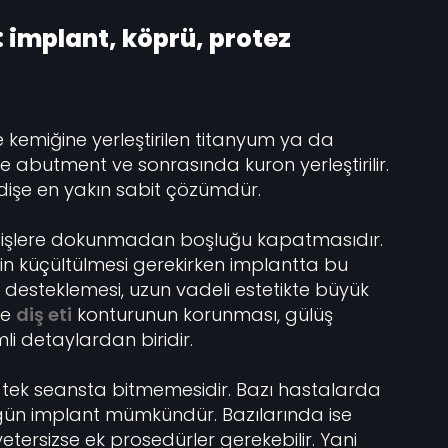
: implant, köprü, protez
e kemiğine yerleştirilen titanyum ya da
e abutment ve sonrasında kuron yerleştirilir.
dişe en yakın sabit çözümdür.
dişlere dokunmadan boşluğu kapatmasıdır.
rin küçültülmesi gerekirken implantta bu
 desteklemesi, uzun vadeli estetikte büyük
de
diş eti
konturunun korunması, gülüş
li detaylardan biridir.
 tek seansta bitmemesidir. Bazı hastalarda
gün implant mümkündür. Bazılarında ise
yetersizse ek prosedürler gerekebilir. Yani