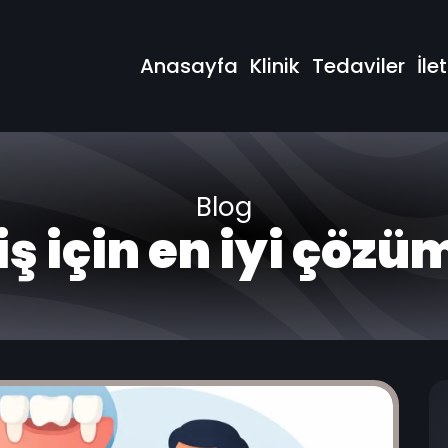
Anasayfa
Klinik
Tedaviler
İle
Blog
iş için en iyi çözü