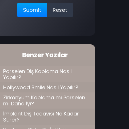
Benzer Yazılar
Porselen Diş Kaplama Nasıl
Yapılır?
Hollywood Smile Nasıl Yapılır?
Zirkonyum Kaplama mı Porselen
mi Daha İyi?
İmplant Diş Tedavisi Ne Kadar
Sürer?