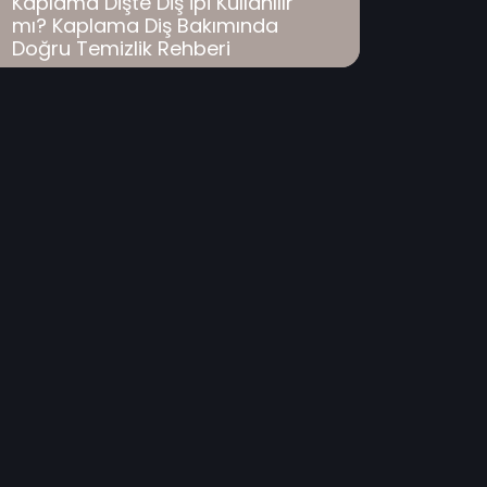
Kaplama Dişte Diş İpi Kullanılır
mı? Kaplama Diş Bakımında
Doğru Temizlik Rehberi