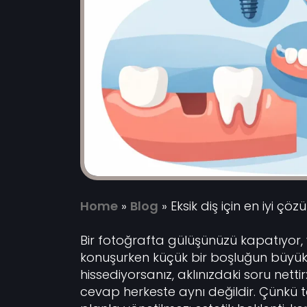
Home
»
Blog
»
Eksik diş için en iyi çö
Bir fotoğrafta gülüşünüzü kapatıyor,
konuşurken küçük bir boşluğun büyü
hissediyorsanız, aklınızdaki soru nettir
cevap herkeste aynı değildir. Çünkü tek