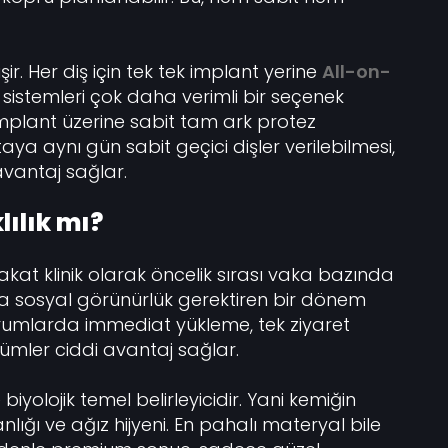
. Her diş için tek tek implant yerine
All-on-
sistemleri çok daha verimli bir seçenek
a implant üzerine sabit tam ark protez
ya aynı gün sabit geçici dişler verilebilmesi,
vantaj sağlar.
lılık mı?
Fakat klinik olarak öncelik sırası vaka bazında
ya sosyal görünürlük gerektiren bir dönem
durumlarda immediat yükleme, tek ziyaret
zümler ciddi avantaj sağlar.
olojik temel belirleyicidir. Yani kemiğin
kanlığı ve ağız hijyeni. En pahalı materyal bile